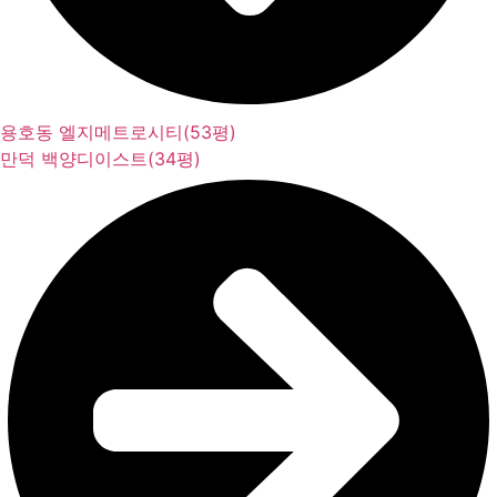
용호동 엘지메트로시티(53평)
만덕 백양디이스트(34평)